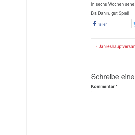
In sechs Wochen sehen
Bis Dahin, gut Spiel!
teilen
Beitragsna
Jahreshauptversa
Schreibe ein
Kommentar
*