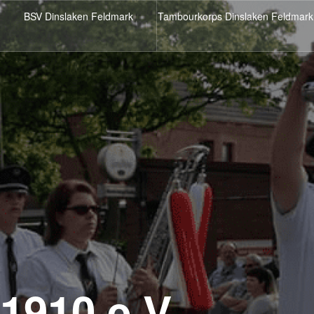
BSV Dinslaken Feldmark
Tambourkorps Dinslaken Feldmark
1910 e.V.