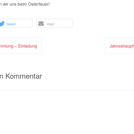
 wir uns beim Osterfeuer!
tweet
mail
vigation
mmlung – Einladung
Jahreshaup
en Kommentar